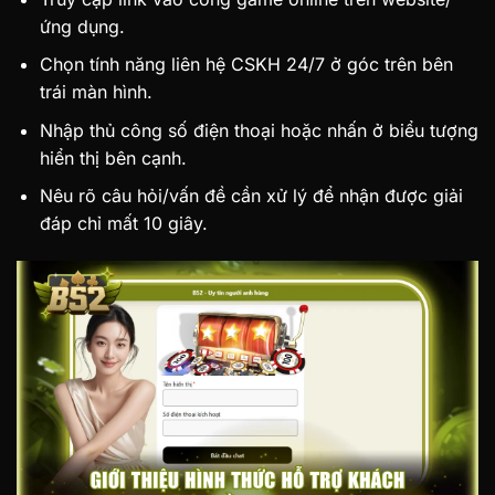
ứng dụng.
Chọn tính năng liên hệ CSKH 24/7 ở góc trên bên
trái màn hình.
Nhập thủ công số điện thoại hoặc nhấn ở biểu tượng
hiển thị bên cạnh.
Nêu rõ câu hỏi/vấn đề cần xử lý để nhận được giải
đáp chỉ mất 10 giây.