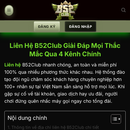
Bỏ
qua
nội
dung
ĐĂNG KÝ
ĐĂNG NHẬP
Liên Hệ B52Club Giải Đáp Mọi Thắc
Mắc Qua 4 Kênh Chính
Liên hệ
B52Club nhanh chóng, an toàn và miễn phí
100% qua nhiều phương thức khác nhau. Hệ thống đào
tạo đội ngũ chăm sóc khách hàng chuyên nghiệp hơn
100+ nhân sự tại Việt Nam sẵn sàng hỗ trợ mọi lúc. Khi
gặp sự cố về tài khoản, giao dịch hay ưu đãi, người
chơi đừng quên nhấc máy gọi ngay cho tổng đài.
Nội dung chính
Thông tin về địa chỉ liên hệ B52Club chi tiết