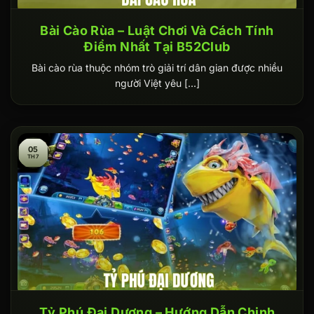
Bài Cào Rùa – Luật Chơi Và Cách Tính
Điểm Nhất Tại B52Club
Bài cào rùa thuộc nhóm trò giải trí dân gian được nhiều
người Việt yêu [...]
05
TH7
Tỷ Phú Đại Dương – Hướng Dẫn Chinh