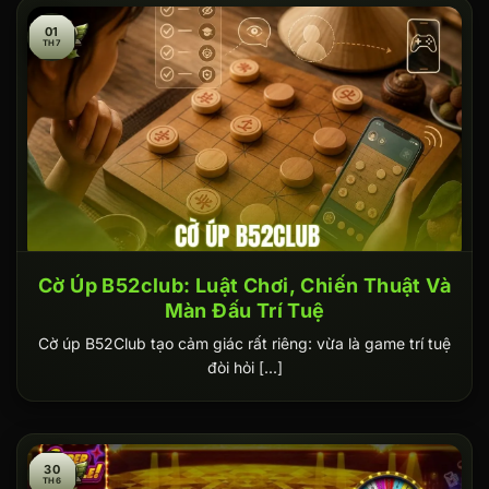
01
TH7
Cờ Úp B52club: Luật Chơi, Chiến Thuật Và
Màn Đấu Trí Tuệ
Cờ úp B52Club tạo cảm giác rất riêng: vừa là game trí tuệ
đòi hỏi [...]
30
TH6