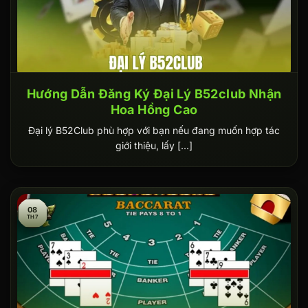
Hướng Dẫn Đăng Ký Đại Lý B52club Nhận
Hoa Hồng Cao
Đại lý B52Club phù hợp với bạn nếu đang muốn hợp tác
giới thiệu, lấy [...]
08
TH7