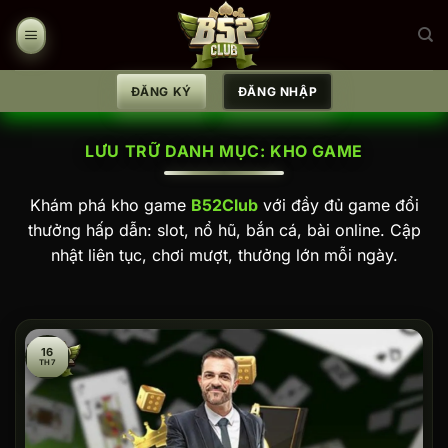
Bỏ
qua
nội
dung
ĐĂNG KÝ
ĐĂNG NHẬP
LƯU TRỮ DANH MỤC:
KHO GAME
Khám phá kho game
B52Club
với đầy đủ game đổi
thưởng hấp dẫn: slot, nổ hũ, bắn cá, bài online. Cập
nhật liên tục, chơi mượt, thưởng lớn mỗi ngày.
16
TH7