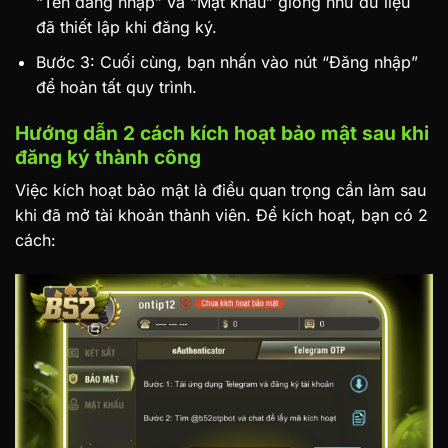
“Tên đăng nhập” và “Mật khẩu” giống như dữ liệu
đã thiết lập khi đăng ký.
Bước 3: Cuối cùng, bạn nhấn vào nút “Đăng nhập”
để hoàn tất quy trình.
Hướng dẫn 2 cách kích hoạt bảo mật sau khi
đăng ký thành công
Việc kích hoạt bảo mật là điều quan trọng cần làm sau
khi đã mở tài khoản thành viên. Để kích hoạt, bạn có 2
cách: