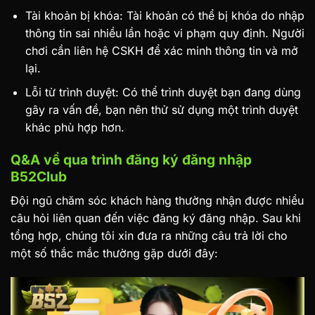
Tài khoản bị khóa: Tài khoản có thể bị khóa do nhập
thông tin sai nhiều lần hoặc vi phạm quy định. Người
chơi cần liên hệ CSKH để xác minh thông tin và mở
lại.
Lỗi từ trình duyệt: Có thể trình duyệt bạn đang dùng
gây ra vấn đề, bạn nên thử sử dụng một trình duyệt
khác phù hợp hơn.
Q&A về qua trình đăng ký đăng nhập
B52Club
Đội ngũ chăm sóc khách hàng thường nhận được nhiều
câu hỏi liên quan đến việc đăng ký đăng nhập. Sau khi
tổng hợp, chúng tôi xin đưa ra những câu trả lời cho
một số thắc mắc thường gặp dưới đây: