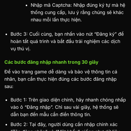
Nhập mã Captcha: Nhập đúng ký tự mà hệ
thống cung cấp, lưu ý rằng chúng sẽ khác
nhau mỗi lần thực hiện.
Bước 3: Cuối cùng, bạn nhấn vào nút “Đăng ký” để
hoàn tất quá trình và bắt đầu trải nghiệm các dịch
vụ thú vị.
Các bước đăng nhập nhanh trong 30 giây
Để vào trang game dễ dàng và bảo vệ thông tin cá
nhân, bạn cần thực hiện đúng các bước đăng nhập
sau:
Bước 1: Trên giao diện chính, hãy nhanh chóng nhấp
vào ô “Đăng nhập”. Chỉ sau vài giây, hệ thống sẽ
dẫn bạn đến mẫu cần điền thông tin.
Bước 2: Tại đây, người dùng cần nhập chính xác