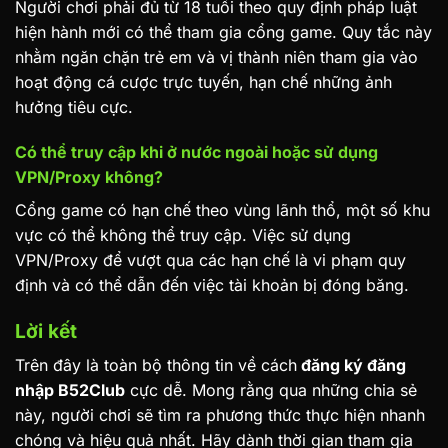
Người chơi phải đủ từ 18 tuổi theo quy định pháp luật
hiện hành mới có thể tham gia cổng game. Quy tắc này
nhằm ngăn chặn trẻ em và vị thành niên tham gia vào
hoạt động cá cược trực tuyến, hạn chế những ảnh
hưởng tiêu cực.
Có thể truy cập khi ở nước ngoài hoặc sử dụng
VPN/Proxy không?
Cổng game có hạn chế theo vùng lãnh thổ, một số khu
vực có thể không thể truy cập. Việc sử dụng
VPN/Proxy để vượt qua các hạn chế là vi phạm quy
định và có thể dẫn đến việc tài khoản bị đóng băng.
Lời kết
Trên đây là toàn bộ thông tin về cách
đăng ký đăng
nhập B52Club
cực dễ. Mong rằng qua những chia sẻ
này, người chơi sẽ tìm ra phương thức thực hiện nhanh
chóng và hiệu quả nhất. Hãy dành thời gian tham gia