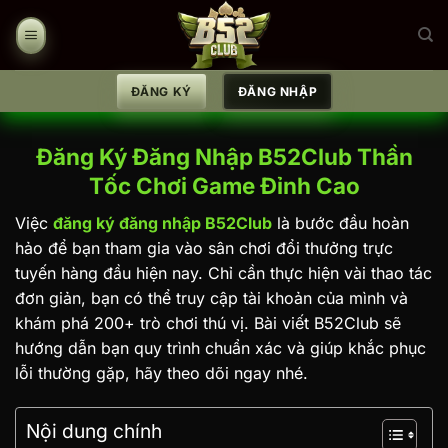
Bỏ
qua
nội
dung
ĐĂNG KÝ
ĐĂNG NHẬP
Đăng Ký Đăng Nhập B52Club Thần
Tốc Chơi Game Đỉnh Cao
Việc
đăng ký đăng nhập B52Club
là bước đầu hoàn
hảo để bạn tham gia vào sân chơi đổi thưởng trực
tuyến hàng đầu hiện nay. Chỉ cần thực hiện vài thao tác
đơn giản, bạn có thể truy cập tài khoản của mình và
khám phá 200+ trò chơi thú vị. Bài viết B52Club sẽ
hướng dẫn bạn quy trình chuẩn xác và giúp khắc phục
lỗi thường gặp, hãy theo dõi ngay nhé.
Nội dung chính