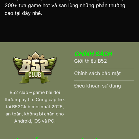
200+ tựa game hot và săn lùng những phần thưởng
cao tại đây nhé.
CHÍNH SÁCH
Giới thiệu B52
Chính sách bảo mật
Điều khoản sử dụng
B52 club – game bài đổi
thưởng uy tín. Cung cấp link
tải B52Club mới nhất 2025,
an toàn, không bị chặn cho
Android, iOS và PC.