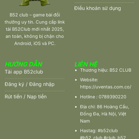
B52Club
Điều khoản sử dụng
B52 club – game bài đổi
thưởng uy tín. Cung cấp link
tải B52Club mới nhất 2025,
an toàn, không bị chặn cho
Android, iOS và PC.
HƯỚNG DẪN
LIÊN HỆ
Thương hiệu: B52 CLUB
Tải app B52club
Website:
Đăng ký / Đăng nhập
https://uventas.com.co/
Rút tiền / Nạp tiền
Hotline : 0789390220
Địa chỉ: 86 Hoàng Cầu,
Đống Đa, Hà Nội, Việt
Nam
Hastag:
#b52club
#b52_club #club_b52