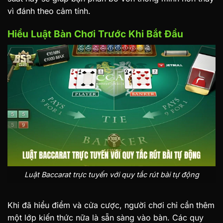
vì đánh theo cảm tính.
Hiểu Luật Bàn Chơi Trước Khi Bắt Đầu
Luật Baccarat trực tuyến với quy tắc rút bài tự động
Khi đã hiểu điểm và cửa cược, người chơi chỉ cần thêm
một lớp kiến thức nữa là sẵn sàng vào bàn. Các quy