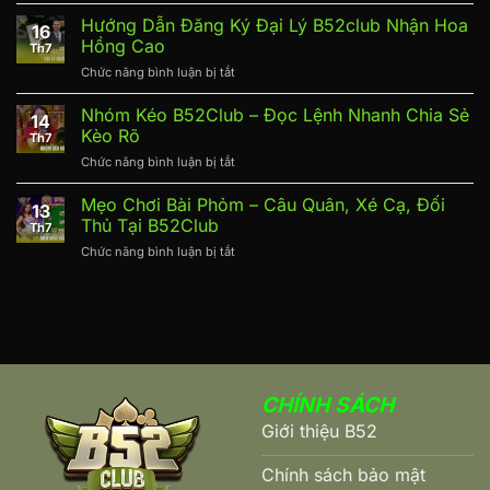
Cách
Dẫn
B52Club
Bắt
Hướng Dẫn Đăng Ký Đại Lý B52club Nhận Hoa
Cơ
16
Đề
Bản
Hồng Cao
Th7
Kép:
Cho
Chức năng bình luận bị tắt
ở
Nhận
Người
Hướng
Biết
Mới
Dẫn
Nhóm Kéo B52Club – Đọc Lệnh Nhanh Chia Sẻ
Tín
Tại
14
Đăng
Hiệu
Kèo Rõ
B52Club
Th7
Ký
Và
Chức năng bình luận bị tắt
ở
Đại
Nuôi
Nhóm
Lý
Dàn
Kéo
Mẹo Chơi Bài Phỏm – Câu Quân, Xé Cạ, Đối
B52club
Gọn
13
B52Club
Nhận
Thủ Tại B52Club
Th7
–
Hoa
Chức năng bình luận bị tắt
ở
Đọc
Hồng
Mẹo
Lệnh
Cao
Chơi
Nhanh
Bài
Chia
Phỏm
Sẻ
–
Kèo
Câu
Rõ
Quân,
CHÍNH SÁCH
Xé
Cạ,
Giới thiệu B52
Đối
Thủ
Chính sách bảo mật
Tại