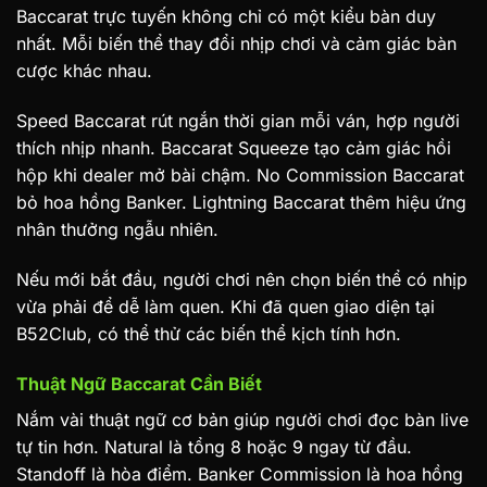
Baccarat trực tuyến không chỉ có một kiểu bàn duy
nhất. Mỗi biến thể thay đổi nhịp chơi và cảm giác bàn
cược khác nhau.
Speed Baccarat rút ngắn thời gian mỗi ván, hợp người
thích nhịp nhanh. Baccarat Squeeze tạo cảm giác hồi
hộp khi dealer mở bài chậm. No Commission Baccarat
bỏ hoa hồng Banker. Lightning Baccarat thêm hiệu ứng
nhân thưởng ngẫu nhiên.
Nếu mới bắt đầu, người chơi nên chọn biến thể có nhịp
vừa phải để dễ làm quen. Khi đã quen giao diện tại
B52Club, có thể thử các biến thể kịch tính hơn.
Thuật Ngữ Baccarat Cần Biết
Nắm vài thuật ngữ cơ bản giúp người chơi đọc bàn live
tự tin hơn. Natural là tổng 8 hoặc 9 ngay từ đầu.
Standoff là hòa điểm. Banker Commission là hoa hồng