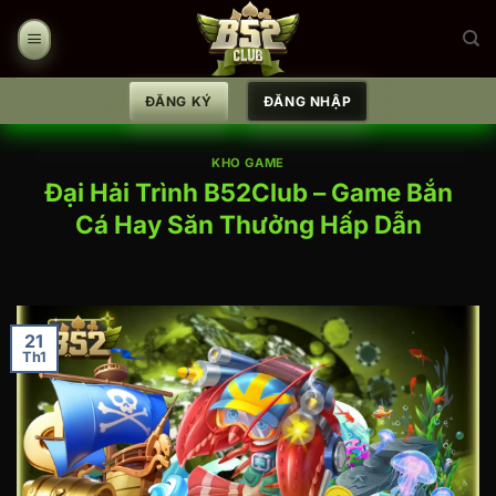
Bỏ
qua
nội
dung
ĐĂNG KÝ
ĐĂNG NHẬP
KHO GAME
Đại Hải Trình B52Club – Game Bắn
Cá Hay Săn Thưởng Hấp Dẫn
21
Th1