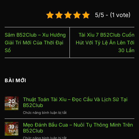
5/5 - (1 vote)
Sâm B52Club – Xu Hướng
Tài Xỉu 7 B52Club Cuốn
Giải Trí Mới Của Thời Đại
Hút Với Tỷ Lệ Ăn Lên Tới
Số
30 Lần
BÀI MỚI
Thuật Toán Tài Xỉu – Đọc Cầu Và Lịch Sử Tại
20
B52Club
Th7
Chức năng bình luận bị tắt
ở
Thuật
Toán
Mẹo Đánh Bầu Cua – Nuôi Tụ Thông Minh Trên
19
Tài
B52Club
Th7
Xỉu
Chức năng bình luận bị tắt
ở