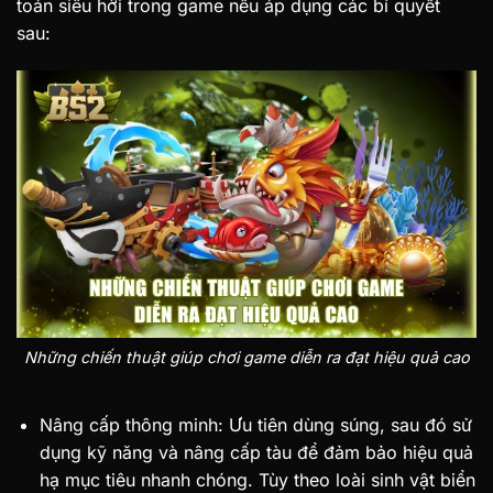
toán siêu hời trong game nếu áp dụng các bí quyết
sau:
Những chiến thuật giúp chơi game diễn ra đạt hiệu quả cao
Nâng cấp thông minh: Ưu tiên dùng súng, sau đó sử
dụng kỹ năng và nâng cấp tàu để đảm bảo hiệu quả
hạ mục tiêu nhanh chóng. Tùy theo loài sinh vật biển