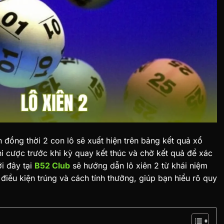
n đồng thời 2 con lô sẽ xuất hiện trên bảng kết quả xổ
i cược trước khi kỳ quay kết thúc và chờ kết quả để xác
i đây tại
B52 Club
sẽ hướng dẫn lô xiên 2 từ khái niệm
điều kiện trúng và cách tính thưởng, giúp bạn hiểu rõ quy