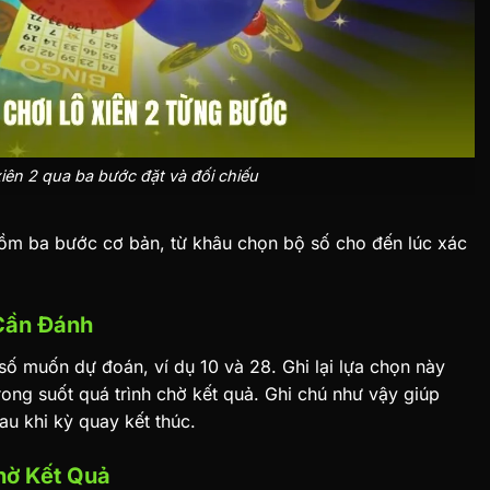
iên 2 qua ba bước đặt và đối chiếu
 gồm ba bước cơ bản, từ khâu chọn bộ số cho đến lúc xác
 Cần Đánh
số muốn dự đoán, ví dụ 10 và 28. Ghi lại lựa chọn này
trong suốt quá trình chờ kết quả. Ghi chú như vậy giúp
au khi kỳ quay kết thúc.
hờ Kết Quả