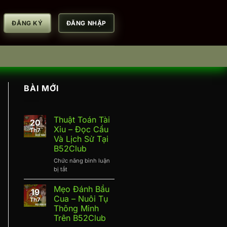
ĐĂNG KÝ
ĐĂNG NHẬP
BÀI MỚI
Thuật Toán Tài
20
Xỉu – Đọc Cầu
Th7
Và Lịch Sử Tại
B52Club
Chức năng bình luận
bị tắt
ở
Thuật
Toán
Mẹo Đánh Bầu
19
Tài
Cua – Nuôi Tụ
Th7
Xỉu
Thông Minh
–
Trên B52Club
Đọc