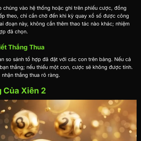
p chúng vào hệ thống hoặc ghi trên phiếu cược, đồng
iếp theo, chỉ cần chờ đến khi kỳ quay xổ số được công
ai đoạn này, không cần thêm thao tác nào khác; nhiệm
hợp đã chọn.
iết Thắng Thua
ạn so sánh tổ hợp đã đặt với các con trên bảng. Nếu cả
 bạn thắng; nếu thiếu một con, cược sẽ không được tính.
 nhận thắng thua rõ ràng.
 Của Xiên 2