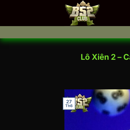
Bỏ
qua
nội
dung
Lô Xiên 2 – 
27
Th6