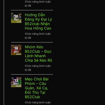
Cơ
Chức năng bình luận
Bản
bị tắt
ở
Cho
Cách
Người
Bắt
Hướng Dẫn
16
Mới
Đề
Đăng Ký Đại Lý
Th7
Tại
Kép:
B52club Nhận
B52Club
Nhận
Hoa Hồng Cao
Biết
Tín
Chức năng bình luận
Hiệu
bị tắt
ở
Và
Hướng
Nuôi
Dẫn
Nhóm Kéo
14
Dàn
Đăng
B52Club – Đọc
Th7
Gọn
Ký
Lệnh Nhanh
Đại
Chia Sẻ Kèo Rõ
Lý
B52club
Chức năng bình luận
Nhận
bị tắt
ở
Hoa
Nhóm
Hồng
Kéo
Mẹo Chơi Bài
13
Cao
B52Club
Phỏm – Câu
Th7
–
Quân, Xé Cạ,
Đọc
Đối Thủ Tại
Lệnh
B52Club
Nhanh
Chia
Chức năng bình luận