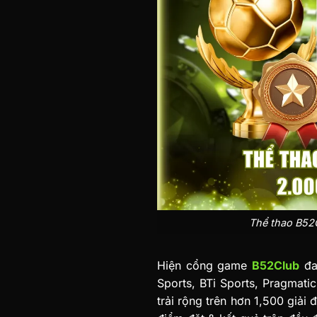
Thể thao B52
Hiện cổng game
B52Club
đa
Sports, BTi Sports, Pragmat
trải rộng trên hơn 1,500 giải