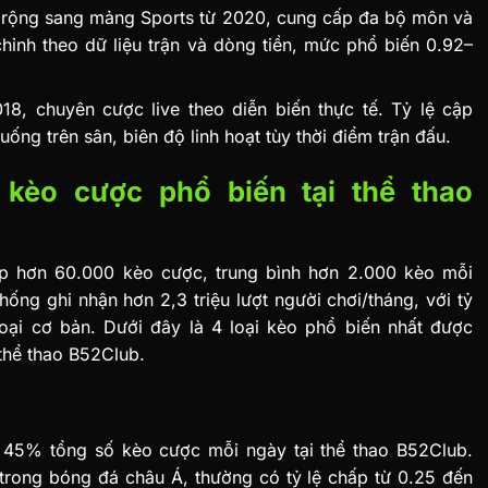
 rộng sang mảng Sports từ 2020, cung cấp đa bộ môn và
hỉnh theo dữ liệu trận và dòng tiền, mức phổ biến 0.92–
018, chuyên cược live theo diễn biến thực tế. Tỷ lệ cập
uống trên sân, biên độ linh hoạt tùy thời điểm trận đấu.
 kèo cược phổ biến tại thể thao
p hơn 60.000 kèo cược, trung bình hơn 2.000 kèo mỗi
ống ghi nhận hơn 2,3 triệu lượt người chơi/tháng, với tỷ
loại cơ bản. Dưới đây là 4 loại kèo phổ biến nhất được
 thể thao B52Club.
45% tổng số kèo cược mỗi ngày tại thể thao B52Club.
 trong bóng đá châu Á, thường có tỷ lệ chấp từ 0.25 đến