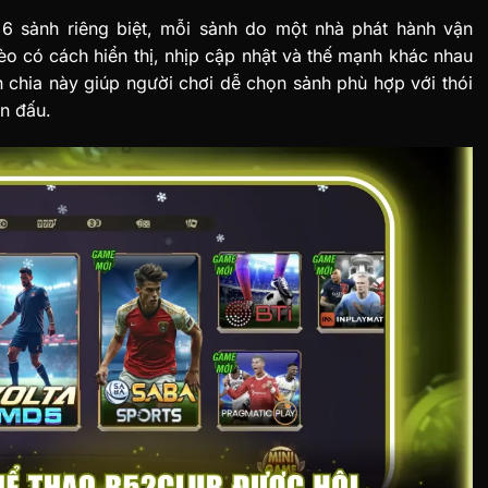
6 sảnh riêng biệt, mỗi sảnh do một nhà phát hành vận
èo có cách hiển thị, nhịp cập nhật và thế mạnh khác nhau
chia này giúp người chơi dễ chọn sảnh phù hợp với thói
ận đấu.