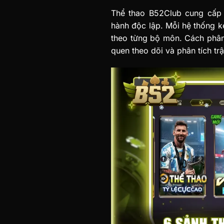
Thể thao B52Club cung cấp 
hành độc lập. Mỗi hệ thống k
theo từng bộ môn. Cách phân 
quen theo dõi và phân tích tr