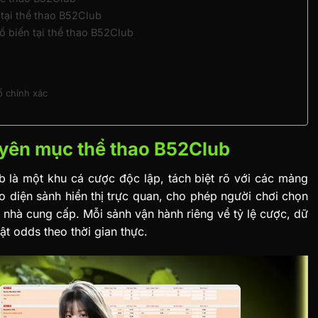
 tại thể thao B52Club
ổ biến tại thể thao B52Club
ố chính xác
yên mục thể thao B52Club
 là một khu cá cược độc lập, tách biệt rõ với các mảng
o diện sảnh hiển thị trực quan, cho phép người chơi chọn
 nhà cung cấp. Mỗi sảnh vận hành riêng về tỷ lệ cược, dữ
ật odds theo thời gian thực.