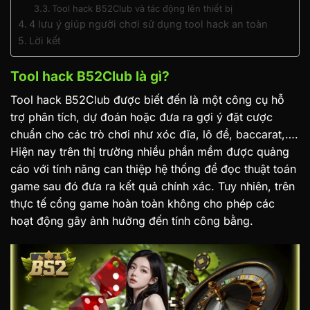
Tool hack B52Club và tác động lên thiết bị
4 lưu ý giúp người chơi sử dụng tool hack an toàn
Lời kết
Tool hack B52Club là gì?
Tool hack B52Club được biết đến là một công cụ hỗ
trợ phân tích, dự đoán hoặc đưa ra gợi ý đặt cược
chuẩn cho các trò chơi như xóc đĩa, lô đề, baccarat,….
Hiện nay trên thị trường nhiều phần mềm được quảng
cáo với tính năng can thiệp hệ thống để đọc thuật toán
game sau đó đưa ra kết quả chính xác. Tuy nhiên, trên
thực tế cổng game hoàn toàn không cho phép các
hoạt động gây ảnh hưởng đến tính công bằng.