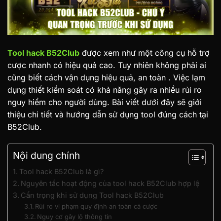
Tool hack B52Club
được xem như một công cụ hỗ trợ
cược nhanh có hiệu quả cao. Tuy nhiên không phải ai
cũng biết cách vận dụng hiệu quả, an toàn . Việc lạm
dụng thiết kiểm soát có khả năng gây ra nhiều rủi ro
nguy hiểm cho người dùng. Bài viết dưới đây sẽ giới
thiệu chi tiết và hướng dẫn sử dụng tool đúng cách tại
B52Club.
Nội dung chính
Tool hack B52Club là gì?
Nguyên tắc hoạt động của tool hack B52Club hợp lệ
Cẩn trọng khi sử dụng Tool hack B52Club
Rủi ro vi phạm quy định an toàn cá cược
Nguy cơ gây lộ thông tin