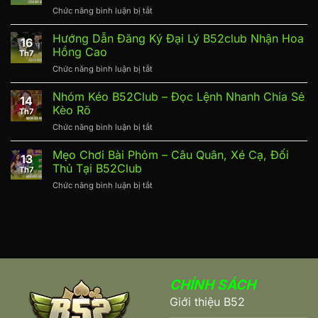
Tố:
Cược
Chức năng bình luận bị tắt
ở
Hướng
Tại
Cách
Dẫn
B52Club
Bắt
Hướng Dẫn Đăng Ký Đại Lý B52club Nhận Hoa
Cơ
16
Đề
Bản
Hồng Cao
Th7
Kép:
Cho
Chức năng bình luận bị tắt
ở
Nhận
Người
Hướng
Biết
Mới
Dẫn
Nhóm Kéo B52Club – Đọc Lệnh Nhanh Chia Sẻ
Tín
Tại
14
Đăng
Hiệu
Kèo Rõ
B52Club
Th7
Ký
Và
Chức năng bình luận bị tắt
ở
Đại
Nuôi
Nhóm
Lý
Dàn
Kéo
Mẹo Chơi Bài Phỏm – Câu Quân, Xé Cạ, Đối
B52club
Gọn
13
B52Club
Nhận
Thủ Tại B52Club
Th7
–
Hoa
Chức năng bình luận bị tắt
ở
Đọc
Hồng
Mẹo
Lệnh
Cao
Chơi
Nhanh
Bài
Chia
Phỏm
Sẻ
–
Kèo
Câu
Rõ
Quân,
CHÍNH SÁCH
Xé
Cạ,
Giới thiệu B52
Đối