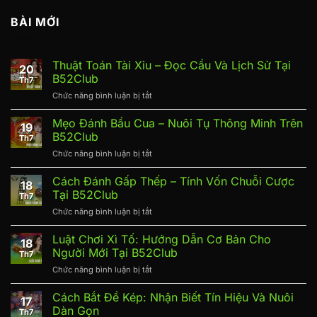
BÀI MỚI
Thuật Toán Tài Xỉu – Đọc Cầu Và Lịch Sử Tại
20
B52Club
Th7
Chức năng bình luận bị tắt
ở
Thuật
Toán
Mẹo Đánh Bầu Cua – Nuôi Tụ Thông Minh Trên
19
Tài
B52Club
Th7
Xỉu
Chức năng bình luận bị tắt
ở
–
Mẹo
Đọc
Đánh
Cách Đánh Gấp Thếp – Tính Vốn Chuỗi Cược
Cầu
18
Bầu
Và
Tại B52Club
Th7
Cua
Lịch
Chức năng bình luận bị tắt
ở
–
Sử
Cách
Nuôi
Tại
Đánh
Luật Chơi Xì Tố: Hướng Dẫn Cơ Bản Cho
Tụ
B52Club
18
Gấp
Thông
Người Mới Tại B52Club
Th7
Thếp
Minh
Chức năng bình luận bị tắt
ở
–
Trên
Luật
Tính
B52Club
Chơi
Cách Bắt Đề Kép: Nhận Biết Tín Hiệu Và Nuôi
Vốn
17
Xì
Chuỗi
Dàn Gọn
Th7